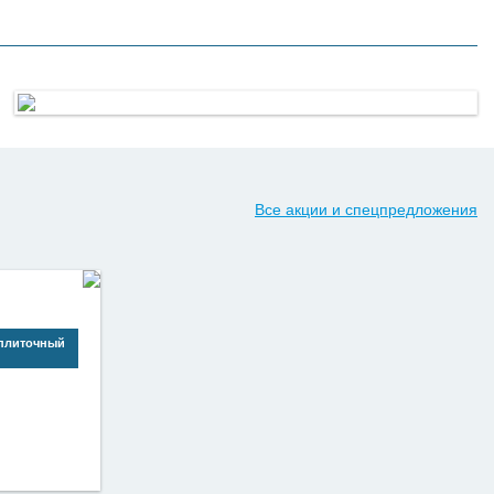
Стеклообои
Стеклообои одинаково хорошо подходят для деревянных,
кирпичных, бетонных и даже металлических конструкций.
Это отличные декоративные свойства и практичность.
Подробнее
Все акции и спецпредложения
плиточный