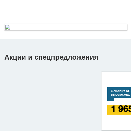
Полукоммерческий линолеум
Таркетт
Полукомерческий линолеум - надёжность и приемлемая
цена.
Линолеум Таркетт - гарантия качества.
Узнать подробнее
Акции и спецпредложения
Основит AC
высокоэлас
1 96