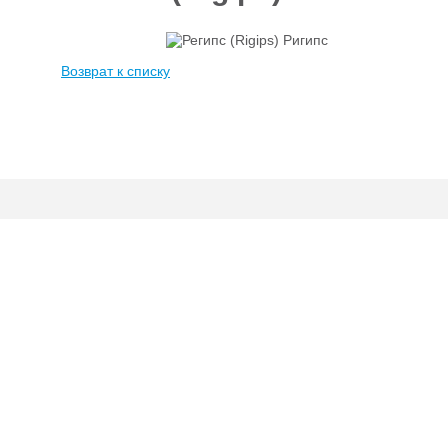
Отделочные
5927
материалы
Возврат к списку
Инструменты
485
Сантехника,
отопление и
1300
водоснабжение
Вентиляционное
и Пожарное
196
оборудование
Электрика
и
178
освещение
Акционные
товары