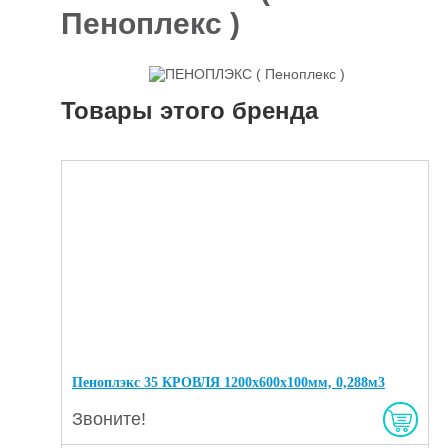
Пеноплекс )
Отделочные
5927
материалы
Инструменты
485
Товары этого бренда
Сантехника,
отопление и
1300
водоснабжение
Вентиляционное
и Пожарное
196
оборудование
Электрика
и
178
освещение
Акционные
товары
Пеноплэкс 35 КРОВЛЯ 1200х600х100мм, 0,288м3
Звоните!