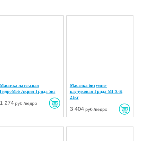
Мастика латексная
Мастика битумно-
ГидроМэб Акрил Грида 5кг
каучуковая Грида МГХ-К
21кг
1 274
руб./ведро
3 404
руб./ведро