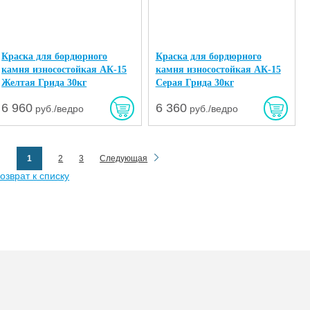
Краска для бордюрного
Краска для бордюрного
камня износостойкая АК-15
камня износостойкая АК-15
Желтая Грида 30кг
Серая Грида 30кг
6 960
6 360
руб./ведро
руб./ведро
1
2
3
Следующая
озврат к списку