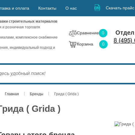
Скачать прайс
тавка и оплата
Контакты
О нас
авки строительных материалов
я и розничная торговля
Отдел
Сравнение
0
иалами, комплексное снабжение
8 (495)
Корзина
0
ния, индивидуальный подход и
Главная
Бренды
Грида ( Grida )
Грида ( Grida )
Товары этого бренда