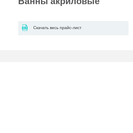
Ванны акриловые
Отделочные
5927
материалы
Скачать весь прайс-лист
Инструменты
485
Сантехника,
отопление и
1300
водоснабжение
Вентиляционное
и Пожарное
196
оборудование
Электрика
и
178
освещение
Акционные
товары