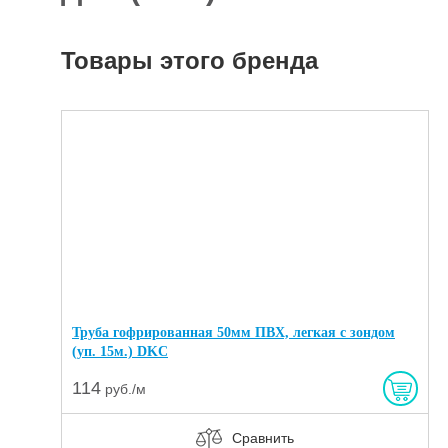
Отделочные
5927
материалы
Товары этого бренда
Инструменты
485
Сантехника,
отопление и
1300
водоснабжение
Вентиляционное
и Пожарное
196
оборудование
Электрика
и
178
освещение
Акционные
товары
Труба гофрированная 50мм ПВХ, легкая с зондом
(уп. 15м.) DKC
114
руб./м
Сравнить