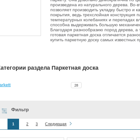
произведена из натурального дерева. Во-в
позволяет производить укладку быстро и к
покрытия, ведь трехслойная конструкция 
температурных колебаниях и перепадах вл
способна выдерживать большую механическ
Благодаря разнообразию пород дерева, а 
готовая паркетная доска отличается разно
купить паркетную доску самых известных пр
Категории раздела Паркетная доска
arkett
28
Фильтр
1
2
3
Следующая