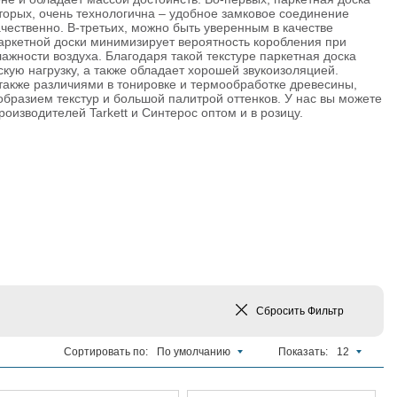
торых, очень технологична – удобное замковое соединение
ачественно. В-третьих, можно быть уверенным в качестве
паркетной доски минимизирует вероятность коробления при
ажности воздуха. Благодаря такой текстуре паркетная доска
ую нагрузку, а также обладает хорошей звукоизоляцией.
также различиями в тонировке и термообработке древесины,
образием текстур и большой палитрой оттенков. У нас вы можете
оизводителей Tarkett и Синтерос оптом и в розицу.
Сбросить
Фильтр
Сортировать по:
По умолчанию
Показать:
12