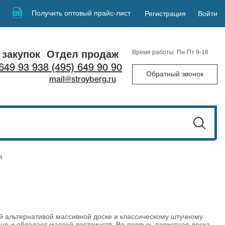
Получить оптовый прайс-лист
Регистрация
Войти
 закупок
Отдел продаж
Время работы: Пн-Пт 9-18
 649 93 93
8 (495) 649 90 90
Обратный звонок
mail@stroyberg.ru
а
й альтернативой массивной доске и классическому штучному
не и обладает массой достоинств. Во-первых, паркетная доска