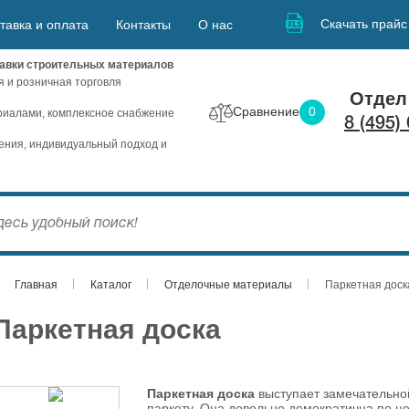
Скачать прайс
тавка и оплата
Контакты
О нас
авки строительных материалов
я и розничная торговля
Отдел
Сравнение
0
иалами, комплексное снабжение
8 (495)
ния, индивидуальный подход и
Главная
Каталог
Отделочные материалы
Паркетная доск
Паркетная доска
Паркетная доска
выступает замечательно
паркету. Она довольно демократична по це