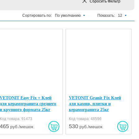
Сбросить
Фильтр
Сортировать по:
По умолчанию
Показать:
12
VETONIT Easy Fix + Клей
VETONIT Granit Fix Клей
для керамогранита среднего
для камня, плитки и
и крупного формата 25кг
керамогранита 25кг
Код товара: 91473
Код товара: 48596
465
530
руб./мешок
руб./мешок