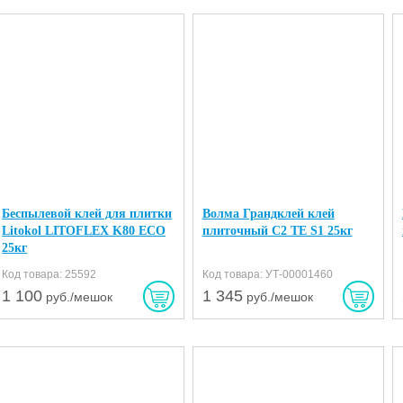
Беспылевой клей для плитки
Волма Грандклей клей
Litokol LITOFLEX K80 ECO
плиточный C2 TE S1 25кг
25кг
Код товара: 25592
Код товара: УТ-00001460
1 100
1 345
руб./мешок
руб./мешок