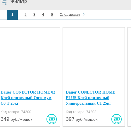
Фильтр
1
2
3
4
6
Следующая
Dauer CONECTOR HOME 02
Dauer CONECTOR HOME
Клей плиточный Оптимум
PLUS Клей плиточный
C0 Т 25кг
Универсальный С1 25кг
Код товара: 74200
Код товара: 74203
349
397
руб./мешок
руб./мешок