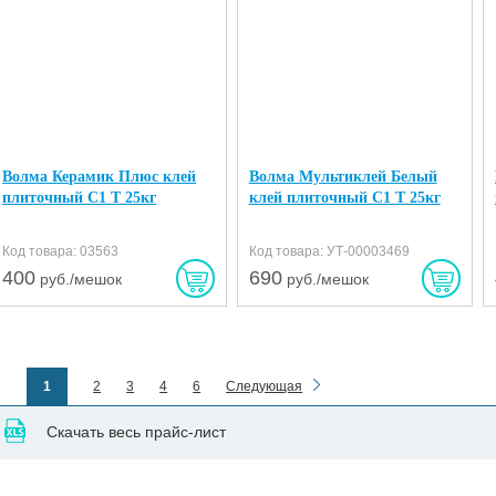
Волма Керамик Плюс клей
Волма Мультиклей Белый
плиточный C1 T 25кг
клей плиточный C1 T 25кг
Код товара: 03563
Код товара: УТ-00003469
400
690
руб./мешок
руб./мешок
1
2
3
4
6
Следующая
Скачать весь прайс-лист