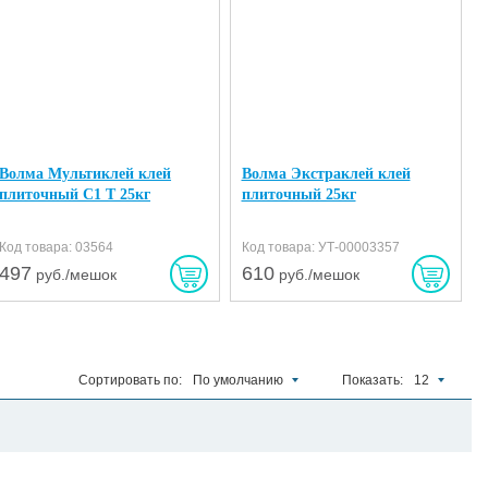
Волма Мультиклей клей
Волма Экстраклей клей
плиточный C1 T 25кг
плиточный 25кг
Код товара: 03564
Код товара: УТ-00003357
497
610
руб./мешок
руб./мешок
Сортировать по:
По умолчанию
Показать:
12