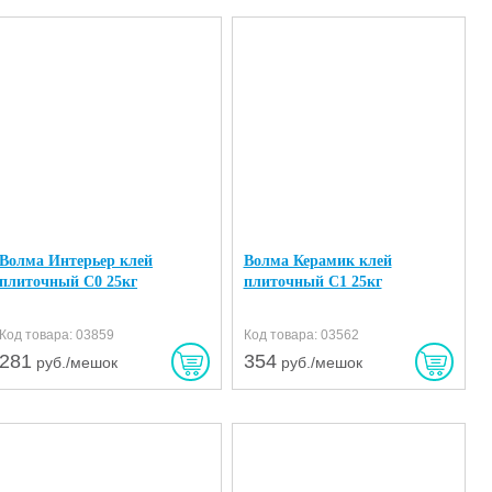
Волма Интерьер клей
Волма Керамик клей
плиточный C0 25кг
плиточный C1 25кг
Код товара: 03859
Код товара: 03562
281
354
руб./мешок
руб./мешок