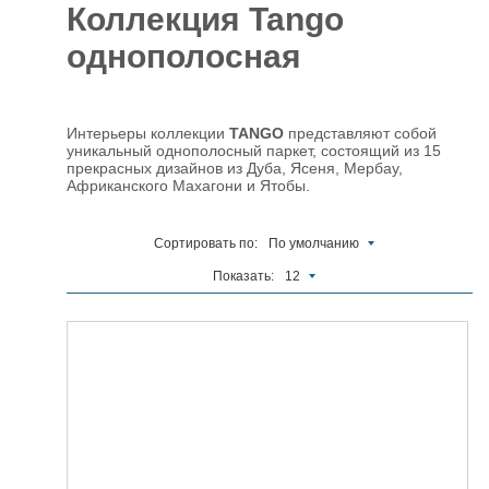
Коллекция Tango
Отделочные
5927
однополосная
материалы
Инструменты
485
Интерьеры коллекции
TANGO
представляют собой
Сантехника,
уникальный однополосный паркет, состоящий из 15
отопление и
1300
прекрасных дизайнов из Дуба, Ясеня, Мербау,
водоснабжение
Африканского Махагони и Ятобы.
Вентиляционное
и Пожарное
196
оборудование
Сортировать по:
По умолчанию
Электрика
Показать:
12
и
178
освещение
Акционные
товары