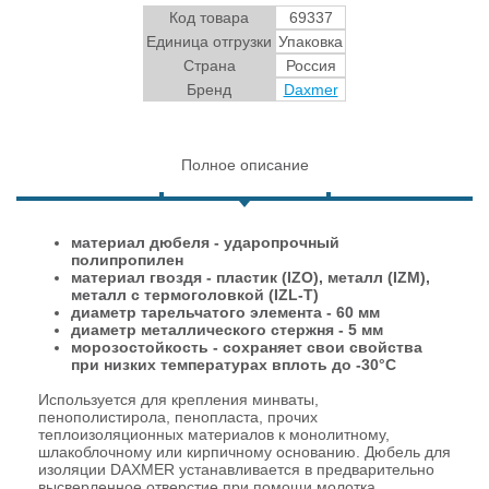
Код товара
69337
Единица отгрузки
Упаковка
Страна
Россия
Бренд
Daxmer
Полное описание
материал дюбеля - ударопрочный
полипропилен
материал гвоздя - пластик (IZO), металл (IZM),
металл с термоголовкой (IZL-T)
диаметр тарельчатого элемента - 60 мм
диаметр металлического стержня - 5 мм
морозостойкость - сохраняет свои свойства
при низких температурах вплоть до -30°C
Используется для крепления минваты,
пенополистирола, пенопласта, прочих
теплоизоляционных материалов к монолитному,
шлакоблочному или кирпичному основанию. Дюбель для
изоляции DAXMER устанавливается в предварительно
высверленное отверстие при помощи молотка.