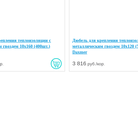
репления теплоизоляции с
Дюбель для крепления теплоизо
 гвоздем 10х160 (400шт.)
металлическим гвоздем 10х120 (
Daxmer
3 816
р.
руб./кор.