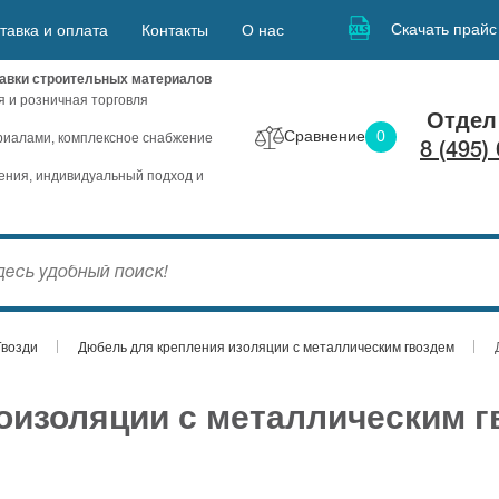
Скачать прайс
тавка и оплата
Контакты
О нас
авки строительных материалов
я и розничная торговля
Отдел
Сравнение
0
иалами, комплексное снабжение
8 (495)
ния, индивидуальный подход и
Гвозди
Дюбель для крепления изоляции с металлическим гвоздем
изоляции с металлическим гв