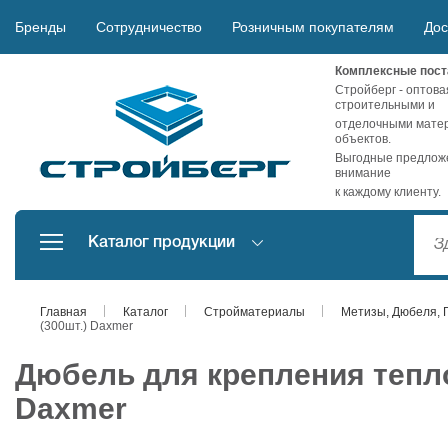
Бренды
Сотрудничество
Розничным покупателям
Дос
Комплексные пост
Стройберг - оптова
строительными и
отделочными матер
объектов.
Выгодные предложе
внимание
к каждому клиенту.
Каталог продукции
Главная
Каталог
Стройматериалы
Метизы, Дюбеля, 
(300шт.) Daxmer
Дюбель для крепления тепло
Daxmer