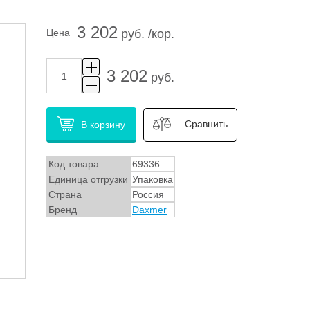
3 202
Цена
руб. /кор.
3 202
руб.
Сравнить
В корзину
Код товара
69336
Единица отгрузки
Упаковка
Страна
Россия
Бренд
Daxmer