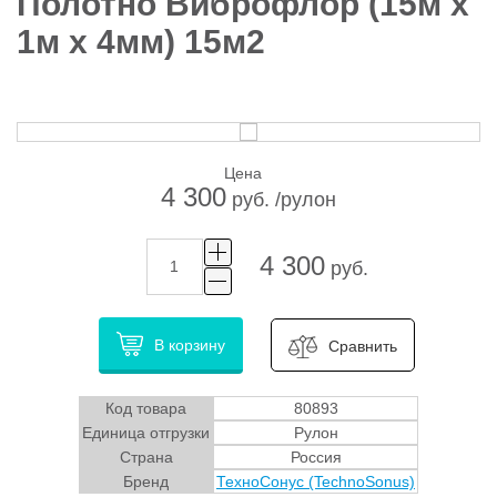
Полотно Виброфлор (15м х
1м х 4мм) 15м2
Цена
4 300
руб. /рулон
4 300
руб.
В корзину
Сравнить
Код товара
80893
Единица отгрузки
Рулон
Страна
Россия
Бренд
ТехноСонус (TechnoSonus)