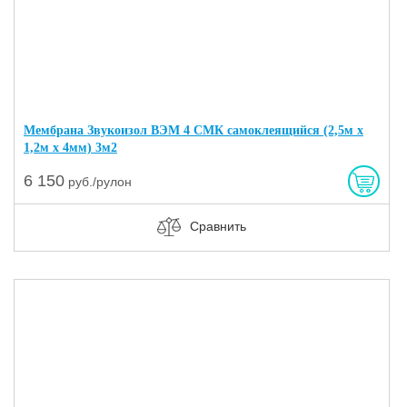
Мембрана Звукоизол ВЭМ 4 СМК самоклеящийся (2,5м х
1,2м х 4мм) 3м2
6 150
руб./рулон
Сравнить