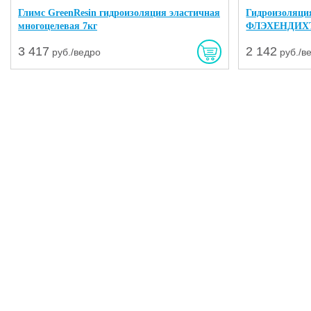
Глимс GreenResin гидроизоляция эластичная
Гидроизоляци
многоцелевая 7кг
ФЛЭХЕНДИХТ
3 417
2 142
руб./ведро
руб./в