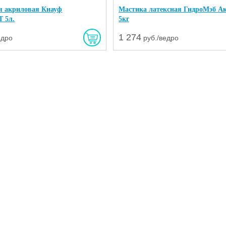
я акриловая Кнауф
Мастика латексная ГидроМэб А
 5л.
5кг
1 274
едро
руб./ведро