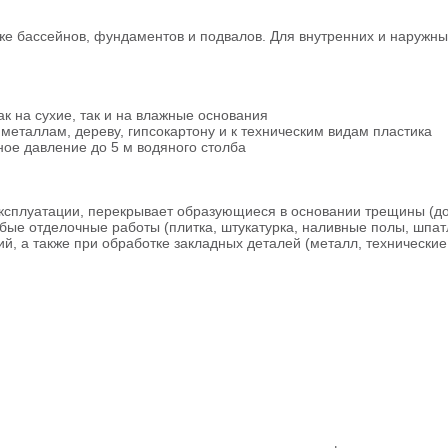
кже бассейнов, фундаментов и подвалов. Для внутренних и наружны
ак на сухие, так и на влажные основания
еталлам, дереву, гипсокартону и к техническим видам пластика
ое давление до 5 м водяного столба
эксплуатации, перекрывает образующиеся в основании трещины (до
е отделочные работы (плитка, штукатурка, наливные полы, шпатл
, а также при обработке закладных деталей (металл, технические