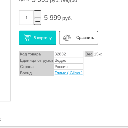
руб. /ведро
5 999
руб.
Сравнить
В корзину
Код товара
32832
Вес
15кг.
Единица отгрузки
Ведро
Страна
Россия
Бренд
Глимс ( Glims )
ь