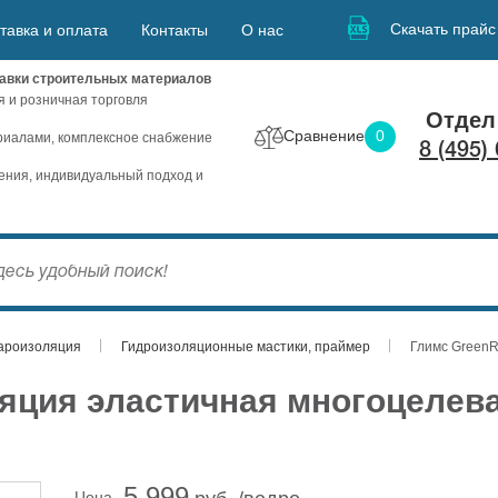
Скачать прайс
тавка и оплата
Контакты
О нас
авки строительных материалов
я и розничная торговля
Отдел
Сравнение
0
иалами, комплексное снабжение
8 (495)
ния, индивидуальный подход и
ароизоляция
Гидроизоляционные мастики, праймер
Глимс GreenR
яция эластичная многоцелева
5 999
Цена