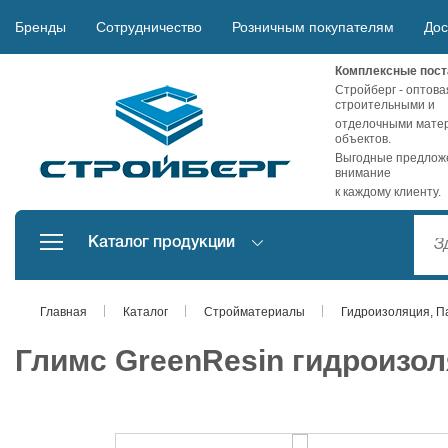
Бренды
Сотрудничество
Розничным покупателям
Дос
Комплексные пост
Стройберг - оптова
строительными и
отделочными матер
объектов.
Выгодные предложе
внимание
к каждому клиенту.
Каталог продукции
Главная
Каталог
Стройматериалы
Гидроизоляция, П
Глимс GreenResin гидроизол