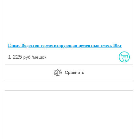
Глимс Bодостоп гepмeтизиpующaя цeмeнтнaя cмecь 18кг
1 225
руб./мешок
Сравнить