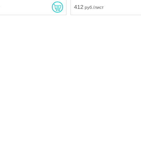
412
т
руб./лист