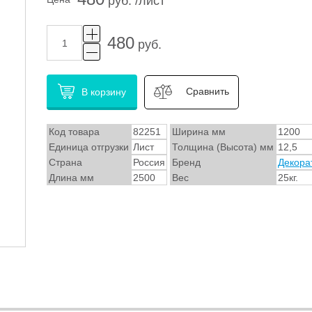
руб. /лист
480
руб.
Сравнить
В корзину
Код товара
82251
Ширина мм
1200
Единица отгрузки
Лист
Толщина (Высота) мм
12,5
Страна
Россия
Бренд
Декора
Длина мм
2500
Вес
25кг.