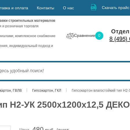
Скачать прайс
тавка и оплата
Контакты
О нас
авки строительных материалов
я и розничная торговля
Отдел
Сравнение
0
иалами, комплексное снабжение
8 (495)
ния, индивидуальный подход и
картон, ГВЛВ
Гипсокартон, ГКЛ
Гипсокартон влагостойкий тип H2
ип H2-УК 2500х1200х12,5 ДЕК
480
Цена