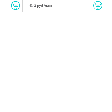
456
руб./лист