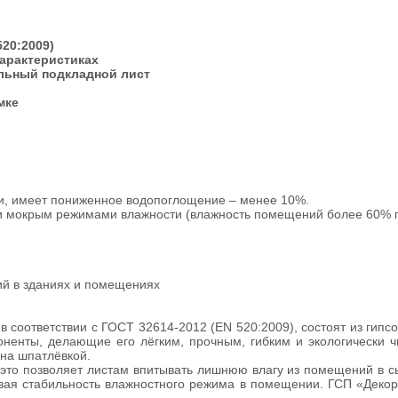
20:2009)
арактеристиках
ельный подкладной лист
мке
, имеет пониженное водопоглощение – менее 10%.
 мокрым режимами влажности (влажность помещений более 60% пр
ий в зданиях и помещениях
соответствии с ГОСТ 32614-2012 (EN 520:2009), состоят из гипсов
ненты, делающие его лёгким, прочным, гибким и экологически ч
а шпатлёвкой.
это позволяет листам впитывать лишнюю влагу из помещений в сыр
давая стабильность влажностного режима в помещении. ГСП «Деко