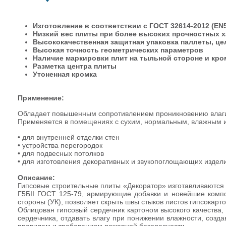
Изготовление в соответствии с ГОСТ 32614-2012 (EN5
Низкий вес плиты при более высоких прочностных х
Высококачественная защитная упаковка паллеты, ц
Высокая точность геометрических параметров
Наличие маркировки плит на тыльной стороне и кро
Разметка центра плиты
Утоненная кромка
Применение:
Обладает повышенным сопротивлением проникновению влаги
Применяется в помещениях с сухим, нормальным, влажным и
• для внутренней отделки стен
• устройства перегородок
• для подвесных потолков
• для изготовления декоративных и звукопоглощающих издел
Описание:
Гипсовые строительные плиты «Декоратор» изготавливаются в 
Г5БII ГОСТ 125-79, армирующие добавки и новейшие компо
стороны (УК), позволяет скрыть швы стыков листов гипсокартон
Облицован гипсовый сердечник картоном высокого качества, 
сердечника, отдавать влагу при понижении влажности, соз