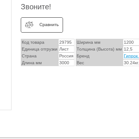
Звоните!
Сравнить
Код товара
29795
Ширина мм
1200
Единица отгрузки
Лист
Толщина (Высота) мм
12,5
Страна
Россия
Бренд
Гипрок 
Длина мм
3000
Вес
30.24кг.