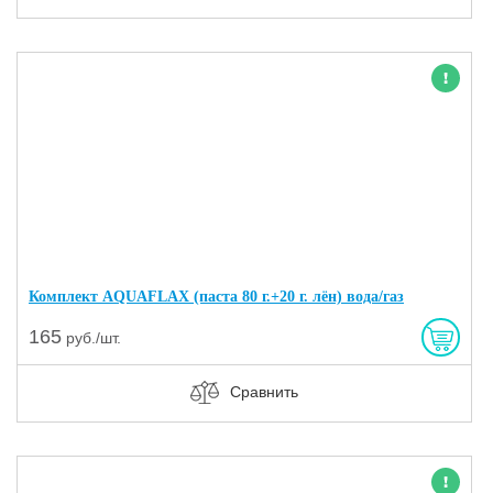
Новинка
Комплект AQUAFLAX (паста 80 г.+20 г. лён) вода/газ
165
руб./шт.
Сравнить