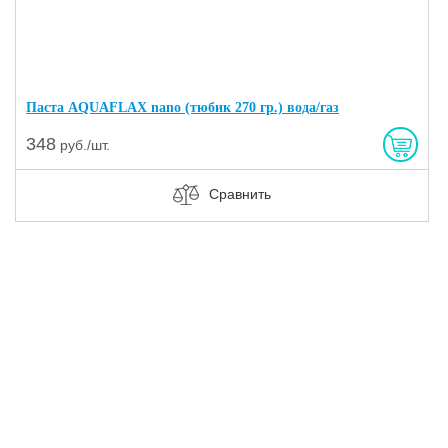
Паста AQUAFLAX nano (тюбик 270 гр.) вода/газ
348
руб./шт.
Сравнить