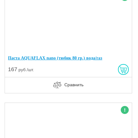
Новинка
Паста AQUAFLAX nano (тюбик 80 гр.) вода/газ
167
руб./шт.
Сравнить
Новинка