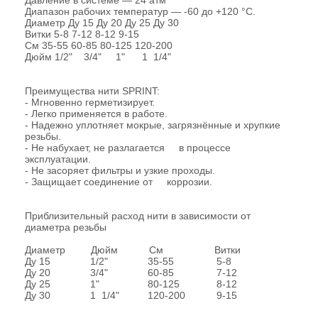
Диапазон рабочих температур — -60 до +120 °C.
Диаметр Ду 15 Ду 20 Ду 25 Ду 30
Витки 5-8 7-12 8-12 9-15
См 35-55 60-85 80-125 120-200
Дюйм 1/2" 3/4" 1" 1 1/4"
Преимущества нити SPRINT:
- Мгновенно герметизирует.
- Легко применяется в работе.
- Надежно уплотняет мокрые, загрязнённые и хрупкие
резьбы.
- Не набухает, не разлагается в процессе
эксплуатации.
- Не засоряет фильтры и узкие проходы.
- Защищает соединение от коррозии.
Приблизительный расход нити в зависимости от
диаметра резьбы
Диаметр Дюйм См Витки
Ду 15 1/2" 35-55 5-8
Ду 20 3/4" 60-85 7-12
Ду 25 1" 80-125 8-12
Ду 30 1 1/4" 120-200 9-15