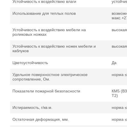
Устойчивость к воздействию влаги
устойчи
Использование для теплых полов
возможн
макс.+2
Устойчивость к воздействию мебели на
высокая
роликовых ножках
Устойчивость к воздействию ножек мебели и
высокая
каблуков
Цветоустойчивость
Да
Удельное поверхностное электрическое
норма ≤
сопротивление, Ом.
Показатели пожарной безопасности
КМ5 (В3
Т2)
Истираемость, г/кв.м.
норма ≤
Остаточная деформация, мм.
норма ≤