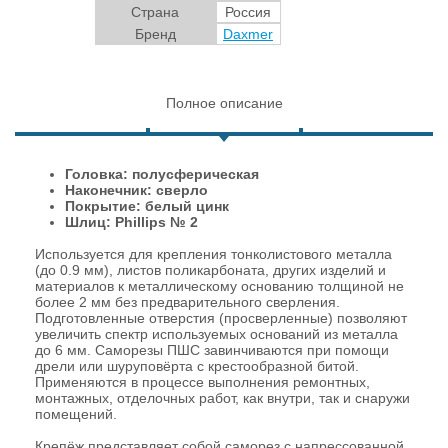
Страна
Россия
Бренд
Daxmer
Полное описание
Головка:
полусферическая
Наконечник:
сверло
Покрытие:
белый цинк
Шлиц: Phillips № 2
Используется для крепления тонколистового металла
(до 0.9 мм), листов поликарбоната, других изделий и
материалов к металлическому основанию толщиной не
более 2 мм без предварительного сверления.
Подготовленные отверстия (просверленные) позволяют
увеличить спектр используемых оснований из металла
до 6 мм. Саморезы ПШС завинчиваются при помощи
дрели или шуруповёрта с крестообразной битой.
Применяются в процессе выполнения ремонтных,
монтажных, отделочных работ, как внутри, так и снаружи
помещений.
Крепёж представляет собой саморез с напрессованной