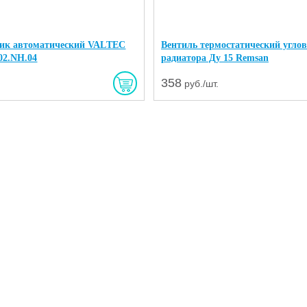
чик автоматический VALТЕС
Вентиль термостатический углов
502.NH.04
радиатора Ду 15 Remsan
358
руб./шт.