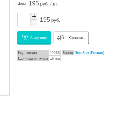
195
Цена
руб. /шт.
195
руб.
Сравнить
В корзину
Код товара
40063
Бренд
RemSan (Россия)
Единица отгрузки
Штука