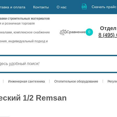
Скачать прайс
тавка и оплата
Контакты
О нас
авки строительных материалов
я и розничная торговля
Отдел
Сравнение
0
иалами, комплексное снабжение
8 (495)
ния, индивидуальный подход и
Инженерная сантехника
Отопительное оборудование
Регул
еский 1/2 Remsan