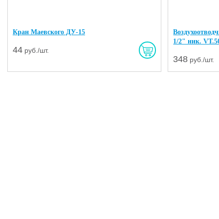
Кран Маевского ДУ-15
Воздухоотвод
1/2" ник. VT.
44
руб./шт.
348
руб./шт.