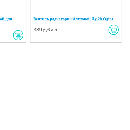
ой для
Вентиль радиаторный угловой Ду 20 Ogint
389
руб./шт.