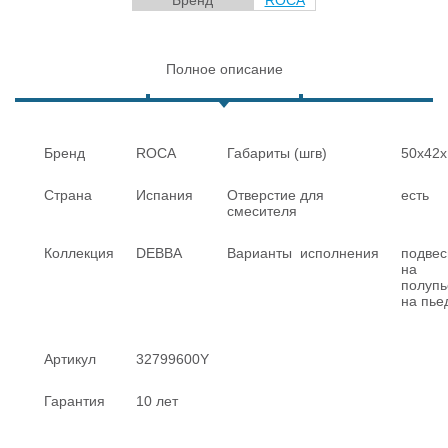
Полное описание
Бренд
ROCA
Габариты (шгв)
50х4
Страна
Испания
Отверстие для
есть
смесителя
Коллекция
DEBBA
Варианты исполнения
подвес
на
полупь
на пье
Артикул
32799600Y
Гарантия
10 лет