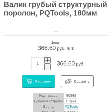
Валик грубый структурный
поролон, PQTools, 180мм
Цена
366.60
руб. /шт.
366.60
руб.
В корзину
Сравнить
Код товара
50969
Единица отгрузки
Штука
Бренд
PQTools
Артикул
0309001